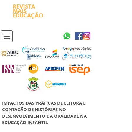
REVISTA
2595-9611​
ISSN
MAIS
https://portal.issn.org/resource/ISSN/2595-9611
EDUCAÇÃO
10.51778
PREFIXO DOI
https://doi.org/10.51778/2595-9611
IMPACTOS DAS PRÁTICAS DE LEITURA E
CONTAÇÃO DE HISTÓRIAS NO
DESENVOLVIMENTO DA ORALIDADE NA
EDUCAÇÃO INFANTIL