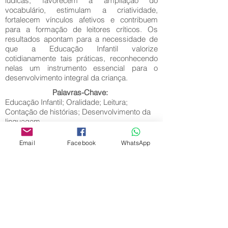
lúdicas, favorecem a ampliação do
vocabulário, estimulam a criatividade,
fortalecem vínculos afetivos e contribuem
para a formação de leitores críticos. Os
resultados apontam para a necessidade de
que a Educação Infantil valorize
cotidianamente tais práticas, reconhecendo
nelas um instrumento essencial para o
desenvolvimento integral da criança.
Palavras-Chave:
Educação Infantil; Oralidade; Leitura;
Contação de histórias; Desenvolvimento da
linguagem.
Email
Facebook
WhatsApp
Editora Centro Educacional Sem Fronteiras
CNPJ:
32.170.155
/0001-62