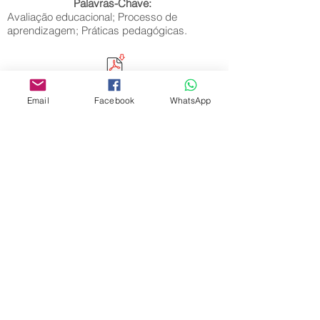
Palavras-Chave:
Avaliação educacional; Processo de
aprendizagem; Práticas pedagógicas.
Email
Facebook
WhatsApp
Editora Centro Educacional Sem Fronteiras
CNPJ:
32.170.155
/0001-62
Rua Manoel Coelho, nº 600, 3º andar sala 313
| 314 - Centro - São Caetano do Sul - SP
E-mail:
contato@revistamaiseducacao.com
REGISTROS
Certificado de registro de marca Processo nº:
917790944
Registro de Direitos Autorais: Ministério da
Cultura / Fundação Biblioteca Nacional:
9025/19 – 9027/19