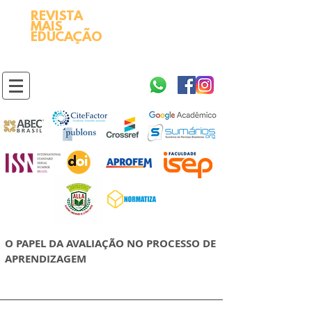
REVISTA
2595-9611​
ISSN
MAIS
https://portal.issn.org/resource/ISSN/2595-9611
EDUCAÇÃO
10.51778
PREFIXO DOI
https://doi.org/10.51778/2595-9611
O PAPEL DA AVALIAÇÃO NO PROCESSO DE
APRENDIZAGEM