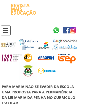
REVISTA
2595-9611​
ISSN
MAIS
https://portal.issn.org/resource/ISSN/2595-9611
EDUCAÇÃO
10.51778
PREFIXO DOI
https://doi.org/10.51778/2595-9611
PARA MARIA NÃO SE EVADIR DA ESCOLA
UMA PROPOSTA PARA A PERMANÊNCIA
DA LEI MARIA DA PENHA NO CURRÍCULO
ESCOLAR