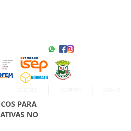
2595-9611​
ISSN
tps://portal.issn.org/resource/ISSN/2595-9611
10.51778
PREFIXO DOI
https://doi.org/10.51778/2595-9611
EDIÇÕES
CONTATO
QUALIS
ICOS PARA
ATIVAS NO