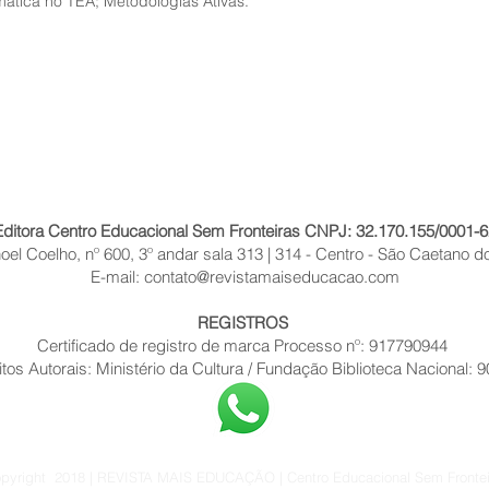
ática no TEA; Metodologias Ativas.
Editora Centro Educacional Sem Fronteiras CNPJ: 32.170.155/0001-6
el Coelho, nº 600, 3º andar sala 313 | 314 - Centro - São Caetano do
E-mail:
contato@revistamaiseducacao.com
REGISTROS
Certificado de registro de marca Processo nº: 917790944
itos Autorais: Ministério da Cultura / Fundação Biblioteca Nacional: 
pyright 2018 | REVISTA MAIS EDUCAÇÃO | Centro Educacional Sem Frontei