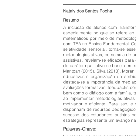
Nataly dos Santos Rocha
Resumo
A inclusão de alunos com Transtor
especialmente no que se refere ao 
matemáticos por meio de metodologi
com TEA no Ensino Fundamental. Con
seletividade sensorial, torna-se e
metodologias ativas, como sala de a
assistivas, revelam-se eficazes para
de caráter qualitativo se baseia em 
Mantoan (2015), Silva (2018), Moran 
educativos e organização do ambie
destaca-se a importância da mediaçã
avaliações formativas, feedbacks con
bem como o diálogo com a família, 
ao implementar metodologias ativas
motivador e eficiente. Para isso, 
disponham de recursos pedagógicos
sucesso dos estudantes autistas n
estratégias representa um avanço na
Palavras-Chave: