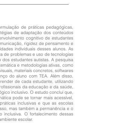
formulação de práticas pedagógicas,
ratégias de adaptação dos conteúdos
nvolvimento cognitivo de estudantes
omunicação, rigidez de pensamento e
idades individuais desses alunos. As
va de problemas e uso de tecnologias
co dos estudantes autistas. A pesquisa
atemática e metodologias ativas, como
isuais, materiais concretos, softwares
vanço do aluno com TEA. Além disso,
render de cada estudante, utilizando
profissionais da educação e da saúde,
co inclusivo. O estudo conclui que,
ática pode se tornar mais acessível,
ráticas inclusivas e que as escolas
esso, mas também a permanência e o
 inclusiva. O fortalecimento dessas
ambiente escolar.