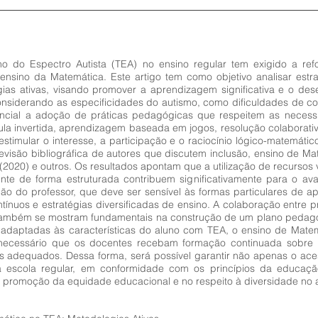
no do Espectro Autista (TEA) no ensino regular tem exigido a re
ensino da Matemática. Este artigo tem como objetivo analisar est
as ativas, visando promover a aprendizagem significativa e o dese
siderando as especificidades do autismo, como dificuldades de c
ssencial a adoção de práticas pedagógicas que respeitem as necess
ula invertida, aprendizagem baseada em jogos, resolução colaborati
 estimular o interesse, a participação e o raciocínio lógico-matemáti
revisão bibliográfica de autores que discutem inclusão, ensino de M
(2020) e outros. Os resultados apontam que a utilização de recursos v
nte de forma estruturada contribuem significativamente para o a
o do professor, que deve ser sensível às formas particulares de ap
tínuos e estratégias diversificadas de ensino. A colaboração entre 
também se mostram fundamentais na construção de um plano pedagógi
 adaptadas às características do aluno com TEA, o ensino de Matem
é necessário que os docentes recebam formação continuada sobre p
 adequados. Dessa forma, será possível garantir não apenas o ac
a escola regular, em conformidade com os princípios da educação
 promoção da equidade educacional e no respeito à diversidade no 