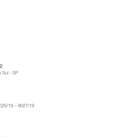
2
 Sul - SP
9025/19 – 9027/19
ras