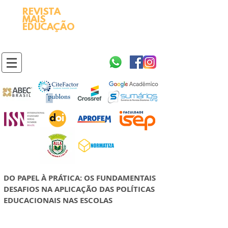
REVISTA
2595-9611​
ISSN
MAIS
https://portal.issn.org/resource/ISSN/2595-9611
EDUCAÇÃO
10.51778
PREFIXO DOI
https://doi.org/10.51778/2595-9611
DO PAPEL À PRÁTICA: OS FUNDAMENTAIS
DESAFIOS NA APLICAÇÃO DAS POLÍTICAS
EDUCACIONAIS NAS ESCOLAS