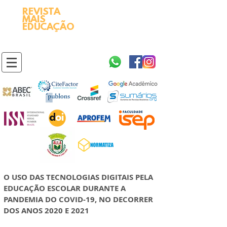
REVISTA
2595-9611​
ISSN
MAIS
https://portal.issn.org/resource/ISSN/2595-9611
EDUCAÇÃO
10.51778
PREFIXO DOI
https://doi.org/10.51778/2595-9611
O USO DAS TECNOLOGIAS DIGITAIS PELA
EDUCAÇÃO ESCOLAR DURANTE A
PANDEMIA DO COVID-19, NO DECORRER
DOS ANOS 2020 E 2021