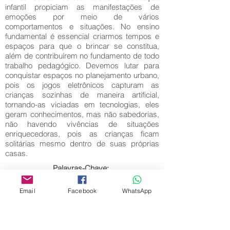
infantil propiciam as manifestações de
emoções por meio de vários
comportamentos e situações. No ensino
fundamental é essencial criarmos tempos e
espaços para que o brincar se constitua,
além de contribuírem no fundamento de todo
trabalho pedagógico. Devemos lutar para
conquistar espaços no planejamento urbano,
pois os jogos eletrônicos capturam as
crianças sozinhas de maneira artificial,
tornando-as viciadas em tecnologias, eles
geram conhecimentos, mas não sabedorias,
não havendo vivências de situações
enriquecedoras, pois as crianças ficam
solitárias mesmo dentro de suas próprias
casas.
Palavras-Chave:
Jogos; Brincadeiras; Lúdico; Importância;
Aprendizagem.
Email
Facebook
WhatsApp