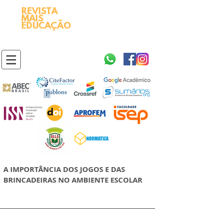
REVISTA
2595-9611​
ISSN
MAIS
https://portal.issn.org/resource/ISSN/2595-9611
EDUCAÇÃO
10.51778
PREFIXO DOI
https://doi.org/10.51778/2595-9611
A IMPORTÂNCIA DOS JOGOS E DAS
BRINCADEIRAS NO AMBIENTE ESCOLAR