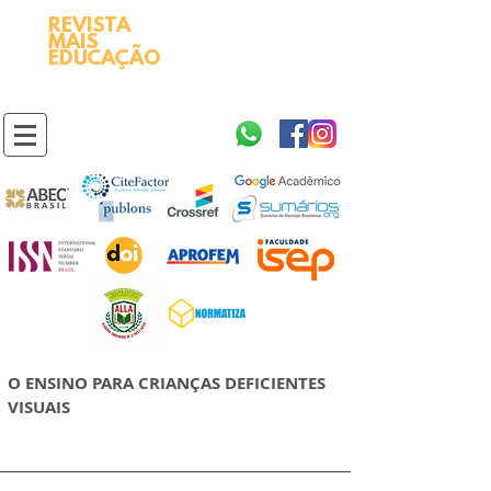
REVISTA
2595-9611​
ISSN
MAIS
https://portal.issn.org/resource/ISSN/2595-9611
EDUCAÇÃO
10.51778
PREFIXO DOI
https://doi.org/10.51778/2595-9611
O ENSINO PARA CRIANÇAS DEFICIENTES
VISUAIS