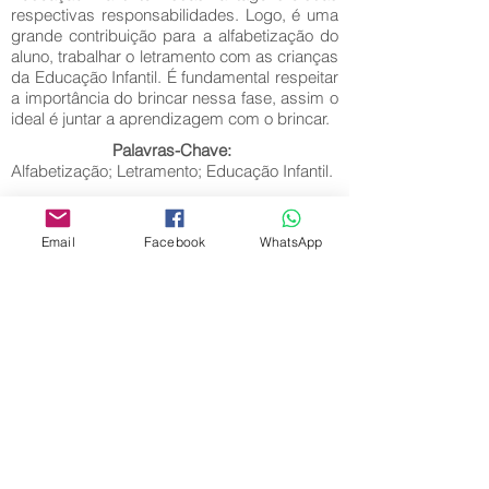
respectivas responsabilidades. Logo, é uma
grande contribuição para a alfabetização do
aluno, trabalhar o letramento com as crianças
da Educação Infantil. É fundamental respeitar
a importância do brincar nessa fase, assim o
ideal é juntar a aprendizagem com o brincar.
Palavras-Chave:
Alfabetização; Letramento; Educação Infantil.
Email
Facebook
WhatsApp
Editora Centro Educacional Sem Fronteiras
CNPJ:
32.170.155
/0001-62
Rua Manoel Coelho, nº 600, 3º andar sala 313
| 314 - Centro - São Caetano do Sul - SP
E-mail:
contato@revistamaiseducacao.com
REGISTROS