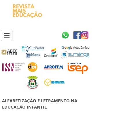
REVISTA
2595-9611​
ISSN
MAIS
https://portal.issn.org/resource/ISSN/2595-9611
EDUCAÇÃO
10.51778
PREFIXO DOI
https://doi.org/10.51778/2595-9611
ALFABETIZAÇÃO E LETRAMENTO NA
EDUCAÇÃO INFANTIL