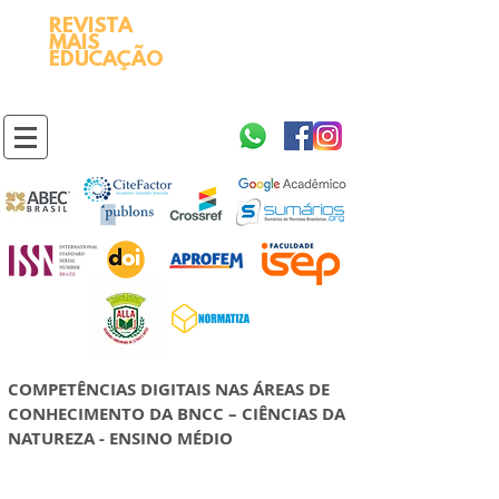
REVISTA
2595-9611​
ISSN
MAIS
https://portal.issn.org/resource/ISSN/2595-9611
EDUCAÇÃO
10.51778
PREFIXO DOI
https://doi.org/10.51778/2595-9611
COMPETÊNCIAS DIGITAIS NAS ÁREAS DE
CONHECIMENTO DA BNCC – CIÊNCIAS DA
NATUREZA - ENSINO MÉDIO