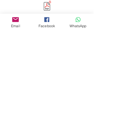
Email
Facebook
WhatsApp
Editora Centro Educacional Sem Fronteiras
CNPJ:
32.170.155
/0001-62
Rua Manoel Coelho, nº 600, 3º andar sala 313
| 314 - Centro - São Caetano do Sul - SP
E-mail:
contato@revistamaiseducacao.com
REGISTROS
Certificado de registro de marca Processo nº:
917790944
Registro de Direitos Autorais: Ministério da
Cultura / Fundação Biblioteca Nacional:
9025/19 – 9027/19
© Copyright 2018 | REVISTA MAIS EDUCAÇÃO |