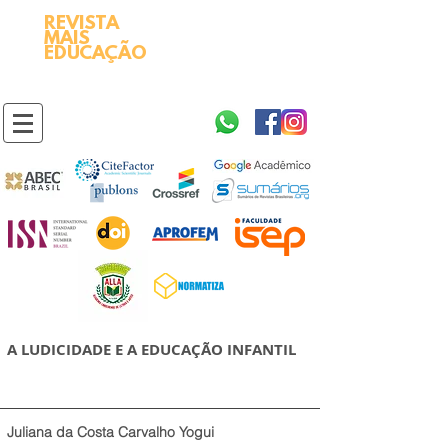
REVISTA
2595-9611​
ISSN
MAIS
https://portal.issn.org/resource/ISSN/2595-9611
EDUCAÇÃO
10.51778
PREFIXO DOI
https://doi.org/10.51778/2595-9611
A LUDICIDADE E A EDUCAÇÃO INFANTIL
Juliana da Costa Carvalho Yogui