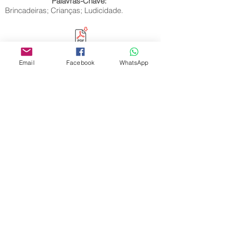
Palavras-Chave:
Brincadeiras; Crianças; Ludicidade.
Email
Facebook
WhatsApp
Editora Centro Educacional Sem Fronteiras
CNPJ:
32.170.155
/0001-62
Rua Manoel Coelho, nº 600, 3º andar sala 313
| 314 - Centro - São Caetano do Sul - SP
E-mail:
contato@revistamaiseducacao.com
REGISTROS
Certificado de registro de marca Processo nº:
917790944
Registro de Direitos Autorais: Ministério da
Cultura / Fundação Biblioteca Nacional:
9025/19 – 9027/19