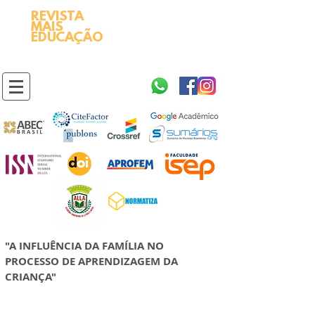
REVISTA
2595-9611​
ISSN
MAIS
https://portal.issn.org/resource/ISSN/2595-9611
EDUCAÇÃO
10.51778
PREFIXO DOI
https://doi.org/10.51778/2595-9611
"A INFLUÊNCIA DA FAMÍLIA NO
PROCESSO DE APRENDIZAGEM DA
CRIANÇA"