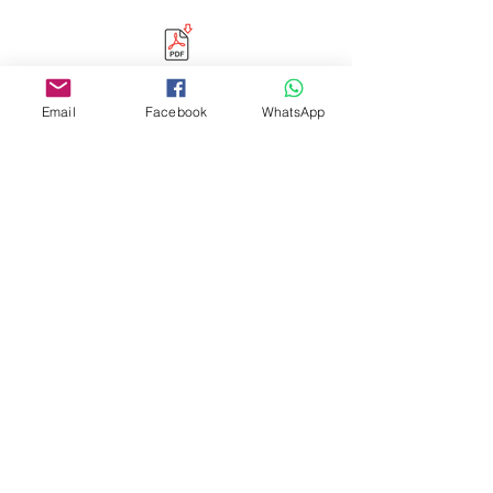
Email
Facebook
WhatsApp
Editora Centro Educacional Sem Fronteiras
CNPJ:
32.170.155
/0001-62
Rua Manoel Coelho, nº 600, 3º andar sala 313
| 314 - Centro - São Caetano do Sul - SP
E-mail:
contato@revistamaiseducacao.com
REGISTROS
Certificado de registro de marca Processo nº:
917790944
Registro de Direitos Autorais: Ministério da
Cultura / Fundação Biblioteca Nacional:
9025/19 – 9027/19