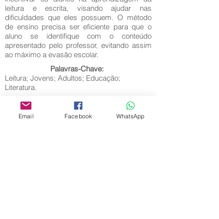
leitura e escrita, visando ajudar nas
dificuldades que eles possuem. O método
de ensino precisa ser eficiente para que o
aluno se identifique com o conteúdo
apresentado pelo professor, evitando assim
ao máximo a evasão escolar.
Palavras-Chave:
Leitura; Jovens; Adultos; Educação;
Literatura.
Email
Facebook
WhatsApp
Editora Centro Educacional Sem Fronteiras
CNPJ:
32.170.155
/0001-62
Rua Manoel Coelho, nº 600, 3º andar sala 313
| 314 - Centro - São Caetano do Sul - SP
E-mail:
contato@revistamaiseducacao.com