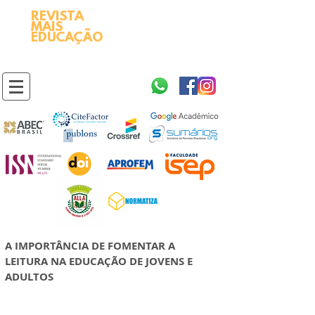
REVISTA
2595-9611​
ISSN
MAIS
https://portal.issn.org/resource/ISSN/2595-9611
EDUCAÇÃO
10.51778
PREFIXO DOI
https://doi.org/10.51778/2595-9611
A IMPORTÂNCIA DE FOMENTAR A
LEITURA NA EDUCAÇÃO DE JOVENS E
ADULTOS