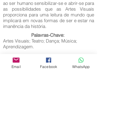
ao ser humano sensibilizar-se e abrir-se para
as possibilidades que as Artes Visuais
proporciona para uma leitura de mundo que
implicará em novas formas de ser e estar na
imanência da história.
Palavras-Chave:
Artes Visuais; Teatro; Dança; Música;
Aprendizagem.
Email
Facebook
WhatsApp
Editora Centro Educacional Sem Fronteiras
CNPJ:
32.170.155
/0001-62
Rua Manoel Coelho, nº 600, 3º andar sala 313
| 314 - Centro - São Caetano do Sul - SP
E-mail:
contato@revistamaiseducacao.com
REGISTROS