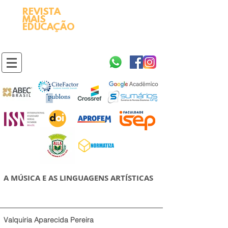
REVISTA
2595-9611​
ISSN
MAIS
https://portal.issn.org/resource/ISSN/2595-9611
EDUCAÇÃO
10.51778
PREFIXO DOI
https://doi.org/10.51778/2595-9611
A MÚSICA E AS LINGUAGENS ARTÍSTICAS
Valquiria Aparecida Pereira