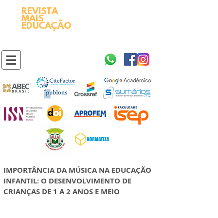
REVISTA
2595-9611​
ISSN
MAIS
https://portal.issn.org/resource/ISSN/2595-9611
EDUCAÇÃO
10.51778
PREFIXO DOI
https://doi.org/10.51778/2595-9611
IMPORTÂNCIA DA MÚSICA NA EDUCAÇÃO
INFANTIL: O DESENVOLVIMENTO DE
CRIANÇAS DE 1 A 2 ANOS E MEIO