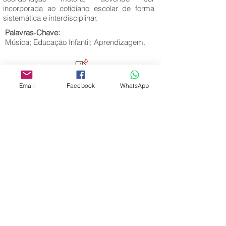
incorporada ao cotidiano escolar de forma
sistemática e interdisciplinar.
Palavras-Chave:
Música; Educação Infantil; Aprendizagem.
Email
Facebook
WhatsApp
Editora Centro Educacional Sem Fronteiras
CNPJ:
32.170.155
/0001-62
Rua Manoel Coelho, nº 600, 3º andar sala 313
| 314 - Centro - São Caetano do Sul - SP
E-mail:
contato@revistamaiseducacao.com
REGISTROS
Certificado de registro de marca Processo nº:
917790944
Registro de Direitos Autorais: Ministério da