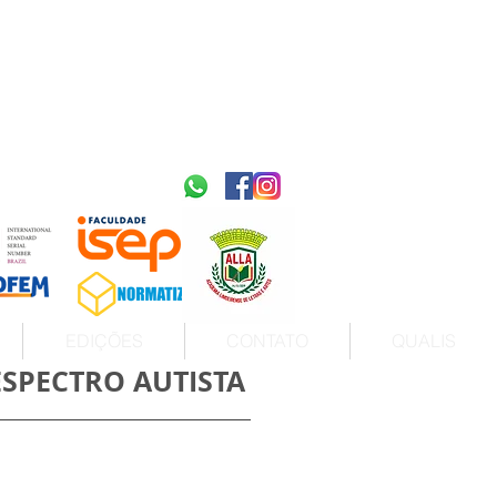
2595-9611​
ISSN
tps://portal.issn.org/resource/ISSN/2595-9611
10.51778
PREFIXO DOI
https://doi.org/10.51778/2595-9611
EDIÇÕES
CONTATO
QUALIS
SPECTRO AUTISTA