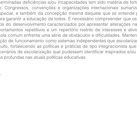
rminadas deficiências e/ou incapacidades tem sido matéria de fort
. Congressos, convenções e organizações internacionais sumariz
ecial, e também da concepção mesma daquele que se entende po
para garantir a educação de todos. É necessário compreender que os 
os do desenvolvimento caracterizados por apresentar alterações na
mentos repetitivos e um repertório restrito de interesses e ativi
cola comum enfrenta uma série de obstáculos e dificuldades. Mante
dição de funcionamento como sistemas independentes que escolariza
cuito, fortalecendo as políticas e práticas de tipo integracionista 
ários de escolarização que pudessem identificar inspirados e/ou
s profundas nas atuais políticas educativas.
.