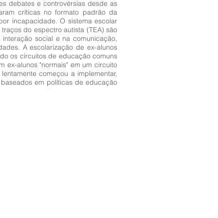
es debates e controvérsias desde as
aram críticas no formato padrão da
r incapacidade. O sistema escolar
traços do espectro autista (TEA) são
 interação social e na comunicação,
dades. A escolarização de ex-alunos
ndo os circuitos de educação comuns
m ex-alunos "normais" em um circuito
que lentamente começou a implementar,
 baseados em políticas de educação