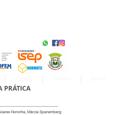
2595-9611​
ISSN
tps://portal.issn.org/resource/ISSN/2595-9611
10.51778
PREFIXO DOI
https://doi.org/10.51778/2595-9611
EDIÇÕES
CONTATO
QUALIS
A PRÁTICA
a Soares Noronha, Márcia Spanemberg