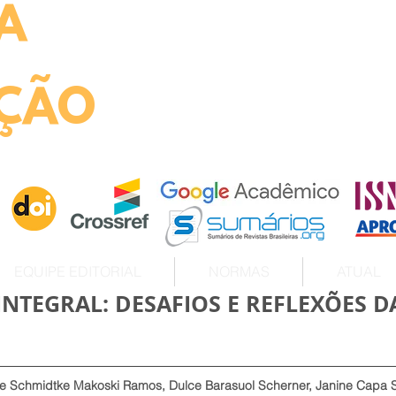
A
ht
ÇÃO
EQUIPE EDITORIAL
NORMAS
ATUAL
NTEGRAL: DESAFIOS E REFLEXÕES D
ine Schmidtke Makoski Ramos, Dulce Barasuol Scherner, Janine Cap