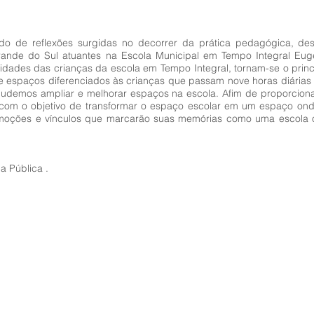
tado de reflexões surgidas no decorrer da prática pedagógica, d
Grande do Sul atuantes na Escola Municipal em Tempo Integral Eu
dades das crianças da escola em Tempo Integral, tornam-se o princip
e espaços diferenciados às crianças que passam nove horas diárias n
udemos ampliar e melhorar espaços na escola. Afim de proporciona
, com o objetivo de transformar o espaço escolar em um espaço on
emoções e vínculos que marcarão suas memórias como uma escola 
a Pública .