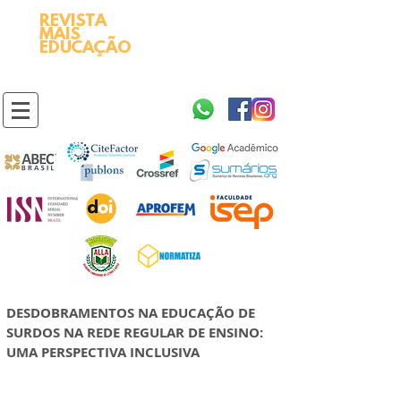
REVISTA
2595-9611​
ISSN
MAIS
https://portal.issn.org/resource/ISSN/2595-9611
EDUCAÇÃO
10.51778
PREFIXO DOI
https://doi.org/10.51778/2595-9611
DESDOBRAMENTOS NA EDUCAÇÃO DE
SURDOS NA REDE REGULAR DE ENSINO:
UMA PERSPECTIVA INCLUSIVA