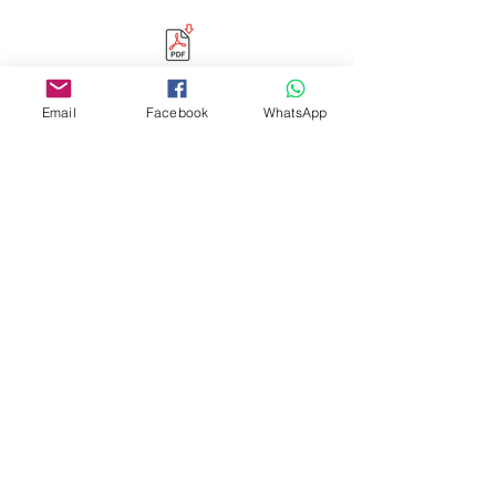
Email
Facebook
WhatsApp
Editora Centro Educacional Sem Fronteiras
CNPJ:
32.170.155
/0001-62
Rua Manoel Coelho, nº 600, 3º andar sala 313
| 314 - Centro - São Caetano do Sul - SP
E-mail:
contato@revistamaiseducacao.com
REGISTROS
Certificado de registro de marca Processo nº:
917790944
Registro de Direitos Autorais: Ministério da
Cultura / Fundação Biblioteca Nacional:
9025/19 – 9027/19