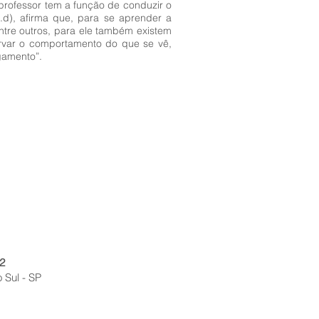
 o professor tem a função de conduzir o
d), afirma que, para se aprender a
entre outros, para ele também existem
ervar o comportamento do que se vê,
lgamento”.
2
 Sul - SP