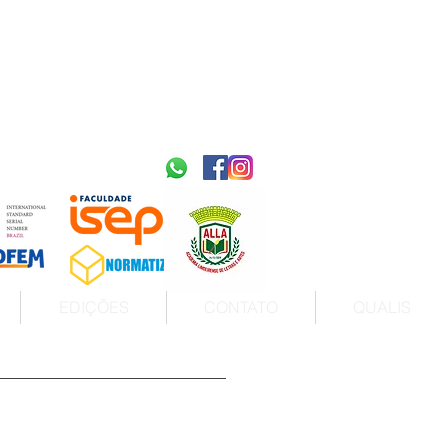
2595-9611​
ISSN
tps://portal.issn.org/resource/ISSN/2595-9611
10.51778
PREFIXO DOI
https://doi.org/10.51778/2595-9611
EDIÇÕES
CONTATO
QUALIS