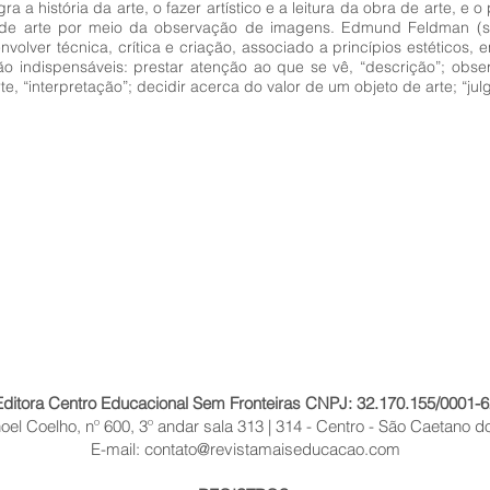
a a história da arte, o fazer artístico e a leitura da obra de arte, e
s de arte por meio da observação de imagens. Edmund Feldman (s.
volver técnica, crítica e criação, associado a princípios estéticos, 
ão indispensáveis: prestar atenção ao que se vê, “descrição”; obs
rte, “interpretação”; decidir acerca do valor de um objeto de arte; “ju
Editora Centro Educacional Sem Fronteiras CNPJ: 32.170.155/0001-6
el Coelho, nº 600, 3º andar sala 313 | 314 - Centro - São Caetano do
E-mail:
contato@revistamaiseducacao.com