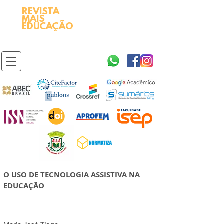
REVISTA
2595-9611​
ISSN
MAIS
https://portal.issn.org/resource/ISSN/2595-9611
EDUCAÇÃO
10.51778
PREFIXO DOI
https://doi.org/10.51778/2595-9611
O USO DE TECNOLOGIA ASSISTIVA NA
EDUCAÇÃO