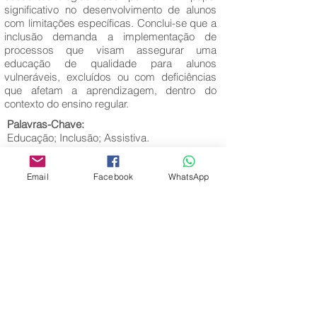
significativo no desenvolvimento de alunos
com limitações específicas. Conclui-se que a
inclusão demanda a implementação de
processos que visam assegurar uma
educação de qualidade para alunos
vulneráveis, excluídos ou com deficiências
que afetam a aprendizagem, dentro do
contexto do ensino regular.
Palavras-Chave:
Educação; Inclusão; Assistiva.
Email
Facebook
WhatsApp
Editora Centro Educacional Sem Fronteiras
CNPJ:
32.170.155
/0001-62
Rua Manoel Coelho, nº 600, 3º andar sala 313
| 314 - Centro - São Caetano do Sul - SP
E-mail:
contato@revistamaiseducacao.com