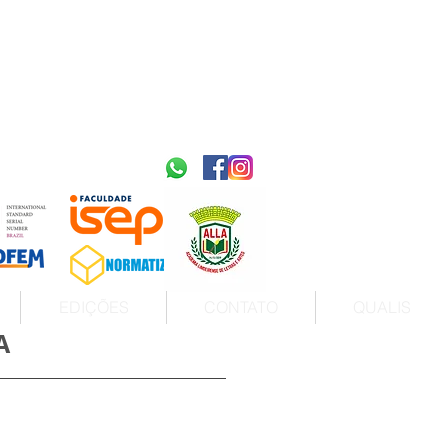
2595-9611​
ISSN
tps://portal.issn.org/resource/ISSN/2595-9611
10.51778
PREFIXO DOI
https://doi.org/10.51778/2595-9611
EDIÇÕES
CONTATO
QUALIS
A