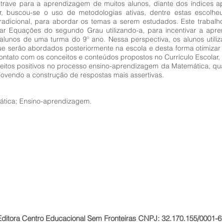
rave para a aprendizagem de muitos alunos, diante dos índices a
, buscou-se o uso de metodologias ativas, dentre estas escolheu
 tradicional, para abordar os temas a serem estudados. Este trabalh
sinar Equações do segundo Grau utilizando-a, para incentivar a ap
 alunos de uma turma do 9º ano. Nessa perspectiva, os alunos utiliz
que serão abordados posteriormente na escola e desta forma otimizar
ontato com os conceitos e conteúdos propostos no Currículo Escolar, o
 efeitos positivos no processo ensino-aprendizagem da Matemática, q
movendo a construção de respostas mais assertivas.
mática; Ensino-aprendizagem.
Editora Centro Educacional Sem Fronteiras CNPJ: 32.170.155/0001-6