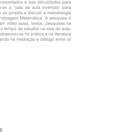
presentados e das dificuldades para
-se a “sala de aula invertida” para
o se propôs a discutir a metodologia
rendizagem Matemática. A pesquisa é
am vídeo aulas, textos, pesquisas na
 o tempo de estudos na sala de aula.
bservou-se na prática e na literatura
uando há mediação e diálogo entre os
2