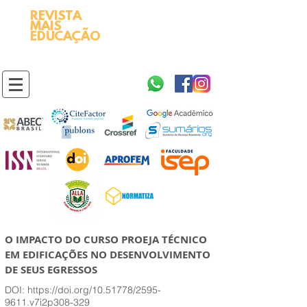
REVISTA
2595-9611​
ISSN
MAIS
https://portal.issn.org/resource/ISSN/2595-9611
EDUCAÇÃO
10.51778
PREFIXO DOI
https://doi.org/10.51778/2595-9611
O IMPACTO DO CURSO PROEJA TÉCNICO
EM EDIFICAÇÕES NO DESENVOLVIMENTO
DE SEUS EGRESSOS
DOI:
https://doi.org/10.51778/2595-
9611.v7i2p308-329