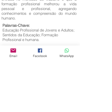
formação profissional melhorou a vida
pessoal e profissional, agregando
conhecimentos e compreensão do mundo
humano.
Palavras-Chave:
Educação Profissional de Jovens e Adultos;
Sentidos da Educação; Formação
Profissional e humana.
Email
Facebook
WhatsApp
Editora Centro Educacional Sem Fronteiras
CNPJ:
32.170.155
/0001-62
Rua Manoel Coelho, nº 600, 3º andar sala 313
| 314 - Centro - São Caetano do Sul - SP
E-mail:
contato@revistamaiseducacao.com