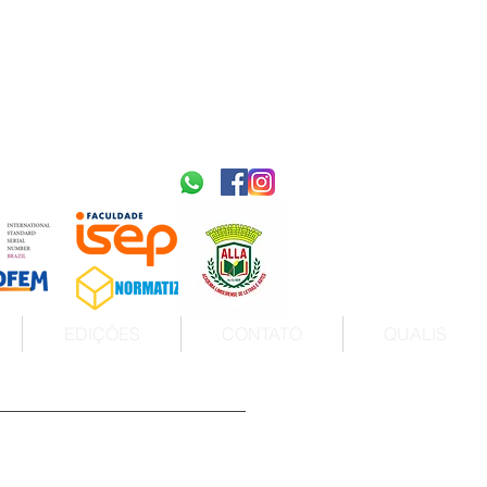
2595-9611​
ISSN
tps://portal.issn.org/resource/ISSN/2595-9611
10.51778
PREFIXO DOI
https://doi.org/10.51778/2595-9611
EDIÇÕES
CONTATO
QUALIS