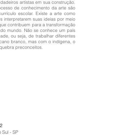
erdadeiros artistas em sua construção.
rocesso de conhecimento da arte são
urrículo escolar. Existe a arte como
s interpretarem suas ideias por meio
s que contribuem para a transformação
 e do mundo. Não se conhece um país
ade, ou seja, de trabalhar diferentes
icano branco, mas com o indígena, o
e quebra preconceitos.
2
 Sul - SP