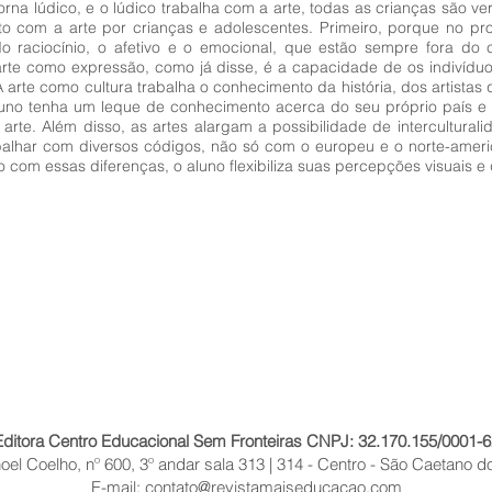
orna lúdico, e o lúdico trabalha com a arte, todas as crianças são v
to com a arte por crianças e adolescentes. Primeiro, porque no p
do raciocínio, o afetivo e o emocional, que estão sempre fora do c
arte como expressão, como já disse, é a capacidade de os indivíduo
A arte como cultura trabalha o conhecimento da história, dos artista
aluno tenha um leque de conhecimento acerca do seu próprio país
arte. Além disso, as artes alargam a possibilidade de interculturalid
abalhar com diversos códigos, não só com o europeu e o norte-amer
to com essas diferenças, o aluno flexibiliza suas percepções visuais 
Editora Centro Educacional Sem Fronteiras CNPJ: 32.170.155/0001-6
el Coelho, nº 600, 3º andar sala 313 | 314 - Centro - São Caetano do
E-mail:
contato@revistamaiseducacao.com