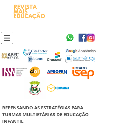
REVISTA
2595-9611​
ISSN
MAIS
https://portal.issn.org/resource/ISSN/2595-9611
EDUCAÇÃO
10.51778
PREFIXO DOI
https://doi.org/10.51778/2595-9611
REPENSANDO AS ESTRATÉGIAS PARA
TURMAS MULTIETÁRIAS DE EDUCAÇÃO
INFANTIL