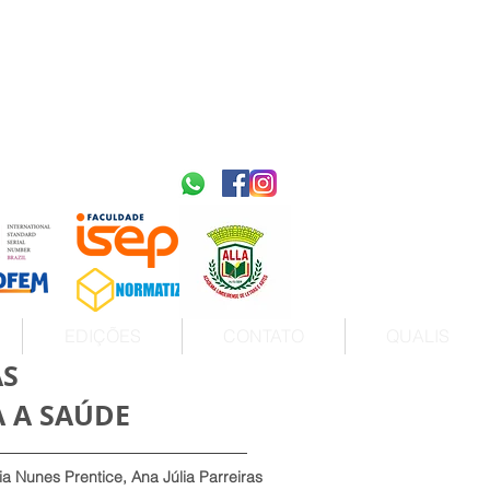
2595-9611​
ISSN
tps://portal.issn.org/resource/ISSN/2595-9611
10.51778
PREFIXO DOI
https://doi.org/10.51778/2595-9611
EDIÇÕES
CONTATO
QUALIS
AS
A A SAÚDE
ia Nunes Prentice, Ana Júlia Parreiras