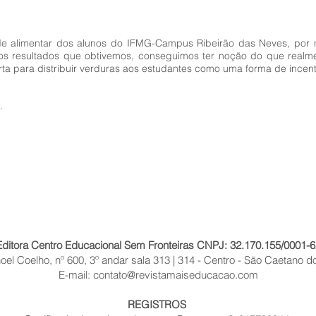
de alimentar dos alunos do IFMG-Campus Ribeirão das Neves, por 
nos resultados que obtivemos, conseguimos ter noção do que real
rta para distribuir verduras aos estudantes como uma forma de incen
.
Editora Centro Educacional Sem Fronteiras CNPJ: 32.170.155/0001-6
el Coelho, nº 600, 3º andar sala 313 | 314 - Centro - São Caetano do
E-mail:
contato@revistamaiseducacao.com
REGISTROS