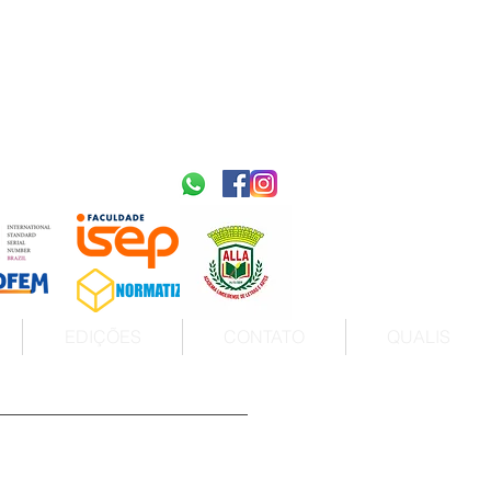
2595-9611​
ISSN
tps://portal.issn.org/resource/ISSN/2595-9611
10.51778
PREFIXO DOI
https://doi.org/10.51778/2595-9611
EDIÇÕES
CONTATO
QUALIS