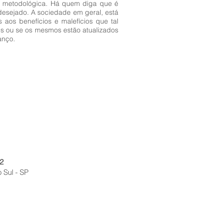
m metodológica. Há quem diga que é
desejado. A sociedade em geral, está
aos benefícios e malefícios que tal
s ou se os mesmos estão atualizados
anço.
2
 Sul - SP