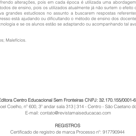
frendo alterações, pois em cada época é utilizada uma abordage
os de ensino, pois os utilizados atualmente já não surtem o efeito 
va grandes estudiosos no assunto a buscarem respostas referentes 
esso está ajudando ou dificultando o método de ensino dos docente
tecnologia e se os alunos estão se adaptando ou acompanhando tal av
s; Malefícios.
Editora Centro Educacional Sem Fronteiras CNPJ: 32.170.155/0001-6
el Coelho, nº 600, 3º andar sala 313 | 314 - Centro - São Caetano do
E-mail:
contato@revistamaiseducacao.com
REGISTROS
Certificado de registro de marca Processo nº: 917790944