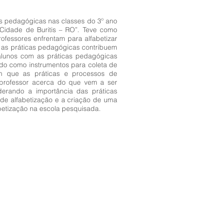
cas pedagógicas nas classes do 3º ano
Cidade de Buritis – RO”. Teve como
rofessores enfrentam para alfabetizar
se as práticas pedagógicas contribuem
 alunos com as práticas pedagógicas
ndo como instrumentos para coleta de
am que as práticas e processos de
a professor acerca do que vem a ser
derando a importância das práticas
de alfabetização e a criação de uma
abetização na escola pesquisada.