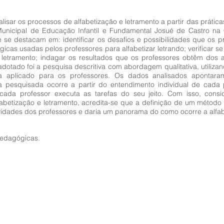
lisar os processos de alfabetização e letramento a partir das práti
unicipal de Educação Infantil e Fundamental Josué de Castro na 
e se destacam em: identificar os desafios e possibilidades que os p
ógicas usadas pelos professores para alfabetizar letrando; verificar 
 letramento; indagar os resultados que os professores obtêm dos
otado foi a pesquisa descritiva com abordagem qualitativa, utiliza
a aplicado para os professores. Os dados analisados apontar
la pesquisada ocorre a partir do entendimento individual de cad
cada professor executa as tarefas do seu jeito. Com isso, consi
betização e letramento, acredita-se que a definição de um método 
atividades dos professores e daria um panorama do como ocorre a alf
pedagógicas.