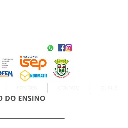
2595-9611​
ISSN
tps://portal.issn.org/resource/ISSN/2595-9611
10.51778
PREFIXO DOI
https://doi.org/10.51778/2595-9611
EDIÇÕES
CONTATO
QUALIS
O DO ENSINO