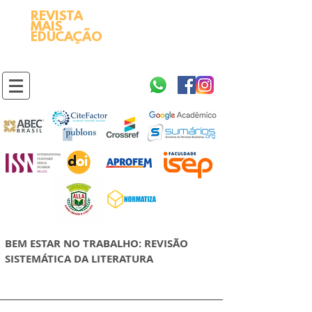
REVISTA
2595-9611​
ISSN
MAIS
https://portal.issn.org/resource/ISSN/2595-9611
EDUCAÇÃO
10.51778
PREFIXO DOI
https://doi.org/10.51778/2595-9611
BEM ESTAR NO TRABALHO: REVISÃO
SISTEMÁTICA DA LITERATURA