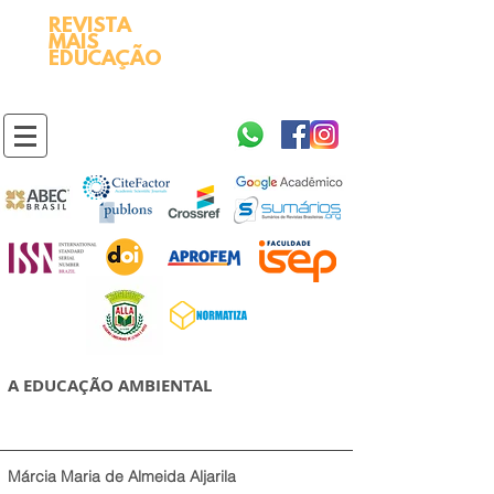
REVISTA
2595-9611​
ISSN
MAIS
https://portal.issn.org/resource/ISSN/2595-9611
EDUCAÇÃO
10.51778
PREFIXO DOI
https://doi.org/10.51778/2595-9611
A EDUCAÇÃO AMBIENTAL
Márcia Maria de Almeida Aljarila