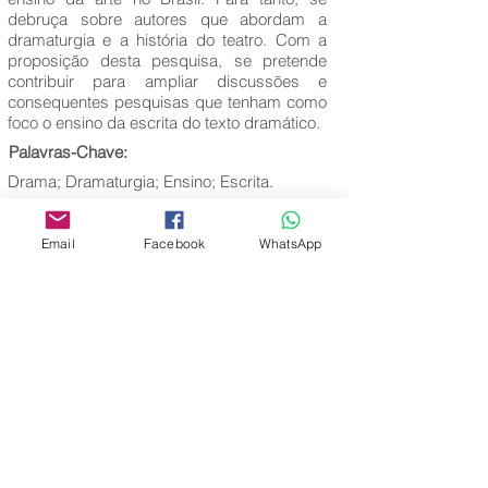
debruça sobre autores que abordam a
dramaturgia e a história do teatro. Com a
proposição desta pesquisa, se pretende
contribuir para ampliar discussões e
consequentes pesquisas que tenham como
foco o ensino da escrita do texto dramático.
Palavras-Chave:
Drama; Dramaturgia; Ensino; Escrita.
Email
Facebook
WhatsApp
Editora Centro Educacional Sem Fronteiras
CNPJ:
32.170.155
/0001-62
Rua Manoel Coelho, nº 600, 3º andar sala 313
| 314 - Centro - São Caetano do Sul - SP
E-mail:
contato@revistamaiseducacao.com