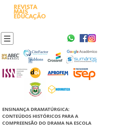
REVISTA
2595-9611​
ISSN
MAIS
https://portal.issn.org/resource/ISSN/2595-9611
EDUCAÇÃO
10.51778
PREFIXO DOI
https://doi.org/10.51778/2595-9611
ENSINANÇA DRAMATÚRGICA:
CONTEÚDOS HISTÓRICOS PARA A
COMPREENSÃO DO DRAMA NA ESCOLA