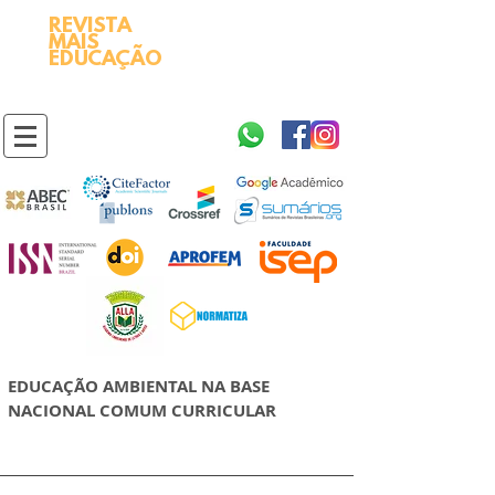
REVISTA
2595-9611​
ISSN
MAIS
https://portal.issn.org/resource/ISSN/2595-9611
EDUCAÇÃO
10.51778
PREFIXO DOI
https://doi.org/10.51778/2595-9611
EDUCAÇÃO AMBIENTAL NA BASE
NACIONAL COMUM CURRICULAR