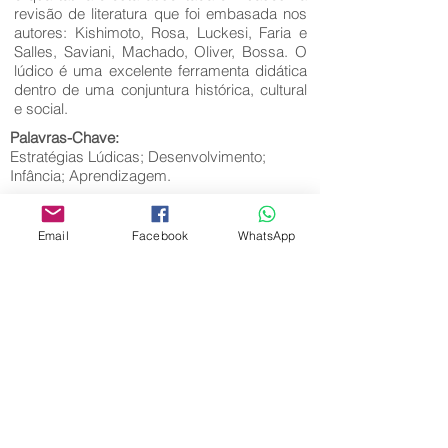
revisão de literatura que foi embasada nos
autores: Kishimoto, Rosa, Luckesi, Faria e
Salles, Saviani, Machado, Oliver, Bossa. O
lúdico é uma excelente ferramenta didática
dentro de uma conjuntura histórica, cultural
e social.
Palavras-Chave:
Estratégias Lúdicas; Desenvolvimento;
Infância; Aprendizagem.
Email
Facebook
WhatsApp
Editora Centro Educacional Sem Fronteiras
CNPJ:
32.170.155
/0001-62
Rua Manoel Coelho, nº 600, 3º andar sala 313
| 314 - Centro - São Caetano do Sul - SP
E-mail:
contato@revistamaiseducacao.com