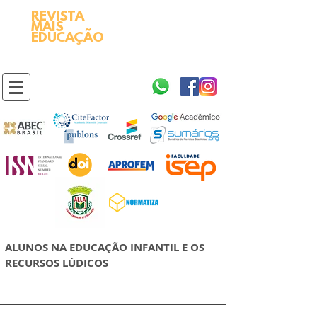
REVISTA
2595-9611​
ISSN
MAIS
https://portal.issn.org/resource/ISSN/2595-9611
EDUCAÇÃO
10.51778
PREFIXO DOI
https://doi.org/10.51778/2595-9611
ALUNOS NA EDUCAÇÃO INFANTIL E OS
RECURSOS LÚDICOS