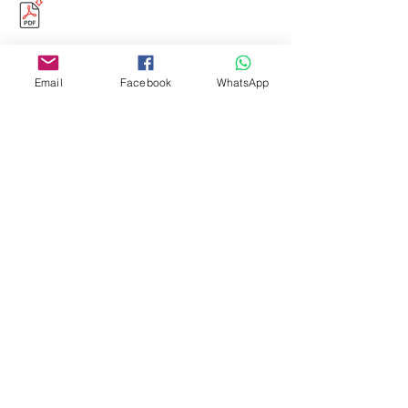
Email
Facebook
WhatsApp
Editora Centro Educacional Sem Fronteiras
CNPJ:
32.170.155
/0001-62
Rua Manoel Coelho, nº 600, 3º andar sala 313
| 314 - Centro - São Caetano do Sul - SP
E-mail:
contato@revistamaiseducacao.com
REGISTROS
Certificado de registro de marca Processo nº:
917790944
Registro de Direitos Autorais: Ministério da
Cultura / Fundação Biblioteca Nacional:
9025/19 – 9027/19