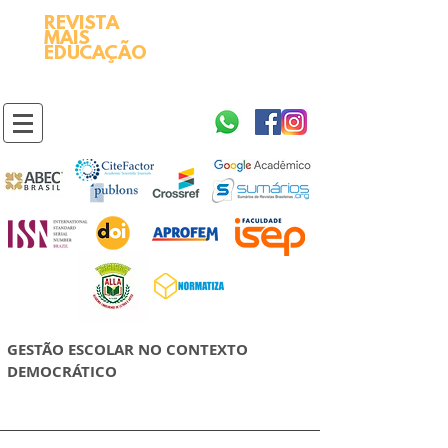
REVISTA
2595-9611​
ISSN
MAIS
https://portal.issn.org/resource/ISSN/2595-9611
EDUCAÇÃO
10.51778
PREFIXO DOI
https://doi.org/10.51778/2595-9611
GESTÃO ESCOLAR NO CONTEXTO
DEMOCRÁTICO