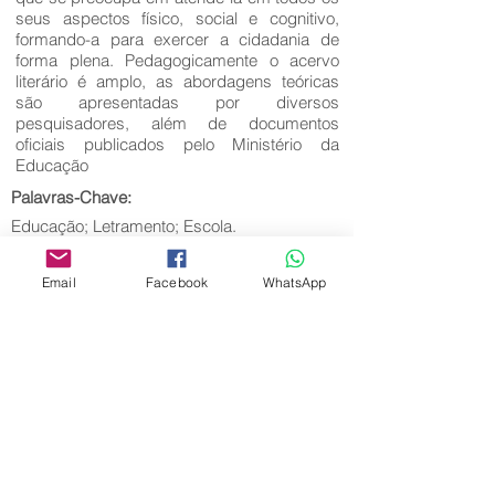
seus aspectos físico, social e cognitivo,
formando-a para exercer a cidadania de
forma plena. Pedagogicamente o acervo
literário é amplo, as abordagens teóricas
são apresentadas por diversos
pesquisadores, além de documentos
oficiais publicados pelo Ministério da
Educação
Palavras-Chave:
Educação; Letramento; Escola.
Email
Facebook
WhatsApp
Editora Centro Educacional Sem Fronteiras
CNPJ:
32.170.155
/0001-62
Rua Manoel Coelho, nº 600, 3º andar sala 313
| 314 - Centro - São Caetano do Sul - SP