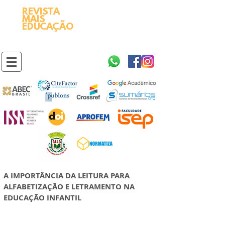
REVISTA
2595-9611​
ISSN
MAIS
https://portal.issn.org/resource/ISSN/2595-9611
EDUCAÇÃO
10.51778
PREFIXO DOI
https://doi.org/10.51778/2595-9611
A IMPORTÂNCIA DA LEITURA PARA
ALFABETIZAÇÃO E LETRAMENTO NA
EDUCAÇÃO INFANTIL