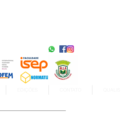
2595-9611​
ISSN
tps://portal.issn.org/resource/ISSN/2595-9611
10.51778
PREFIXO DOI
https://doi.org/10.51778/2595-9611
EDIÇÕES
CONTATO
QUALIS