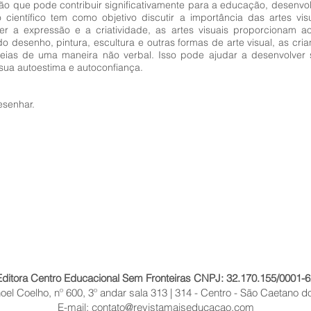
são que pode contribuir significativamente para a educação, desenv
 científico tem como objetivo discutir a importância das artes vi
er a expressão e a criatividade, as artes visuais proporcionam 
o desenho, pintura, escultura e outras formas de arte visual, as cr
deias de uma maneira não verbal. Isso pode ajudar a desenvolver
ua autoestima e autoconfiança.
esenhar.
Editora Centro Educacional Sem Fronteiras CNPJ: 32.170.155/0001-6
el Coelho, nº 600, 3º andar sala 313 | 314 - Centro - São Caetano do
E-mail:
contato@revistamaiseducacao.com