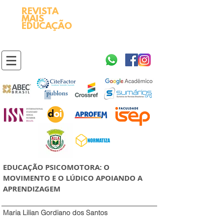
REVISTA
2595-9611​
ISSN
MAIS
https://portal.issn.org/resource/ISSN/2595-9611
EDUCAÇÃO
10.51778
PREFIXO DOI
https://doi.org/10.51778/2595-9611
EDUCAÇÃO PSICOMOTORA: O
MOVIMENTO E O LÚDICO APOIANDO A
APRENDIZAGEM
Maria Lilian Gordiano dos Santos