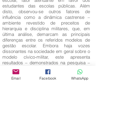
escolar, fator atenuante em favor dos
estudantes das escolas públicas. Além
disto, observou-se outros fatores de
influência como a dinâmica castrense –
ambiente revestido de preceitos de
hierarquia e disciplina militares, que, em
última análise, demarcam as principais
diferenças entre os referidos modelos de
gestão escolar. Embora haja vozes
dissonantes na sociedade em geral sobre o
modelo cívico-militar, este apresenta
resultados – demonstrados na pesquisa –
evidenciado pela demanda de partícipes do
sistema (pais, docentes, alunos), inferindo-
Email
Facebook
WhatsApp
se a eficiência e eficácia que produzem.
Palavras-Chave:
Escola Cívico-Militar; Educação; Gestão
Escolar.