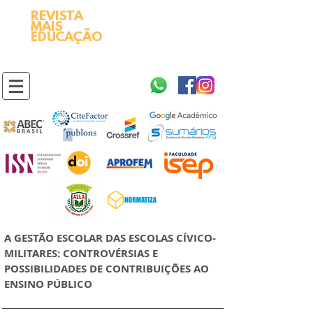
REVISTA
2595-9611​
ISSN
MAIS
https://portal.issn.org/resource/ISSN/2595-9611
EDUCAÇÃO
10.51778
PREFIXO DOI
https://doi.org/10.51778/2595-9611
A GESTÃO ESCOLAR DAS ESCOLAS CÍVICO-
MILITARES: CONTROVÉRSIAS E
POSSIBILIDADES DE CONTRIBUIÇÕES AO
ENSINO PÚBLICO