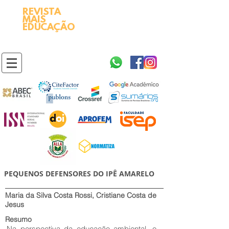
REVISTA
2595-9611​
ISSN
MAIS
https://portal.issn.org/resource/ISSN/2595-9611
EDUCAÇÃO
10.51778
PREFIXO DOI
https://doi.org/10.51778/2595-9611
PEQUENOS DEFENSORES DO IPÊ AMARELO
Maria da Silva Costa Rossi, Cristiane Costa de
Jesus
Resumo
Na perspectiva da educação ambiental, o