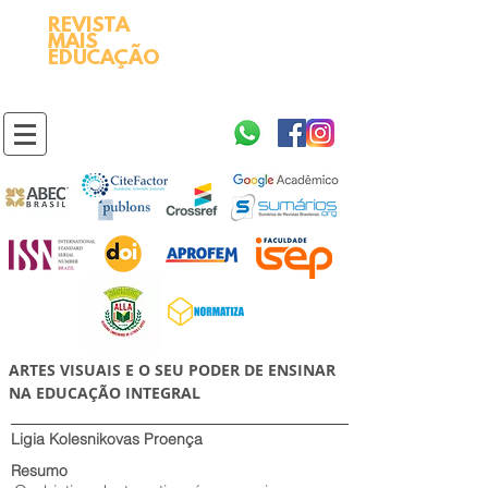
REVISTA
2595-9611​
ISSN
MAIS
https://portal.issn.org/resource/ISSN/2595-9611
EDUCAÇÃO
10.51778
PREFIXO DOI
https://doi.org/10.51778/2595-9611
ARTES VISUAIS E O SEU PODER DE ENSINAR
NA EDUCAÇÃO INTEGRAL
Ligia Kolesnikovas Proença
Resumo