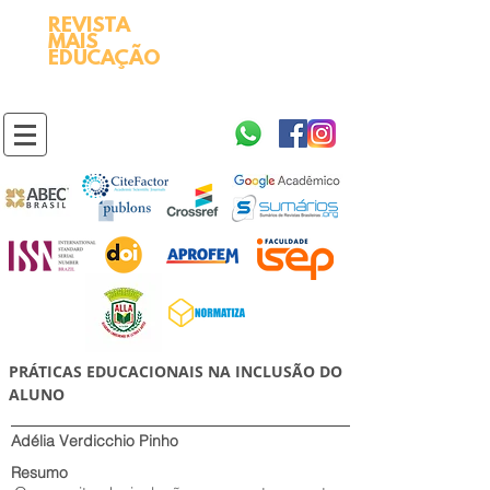
REVISTA
2595-9611​
ISSN
MAIS
https://portal.issn.org/resource/ISSN/2595-9611
EDUCAÇÃO
10.51778
PREFIXO DOI
https://doi.org/10.51778/2595-9611
PRÁTICAS EDUCACIONAIS NA INCLUSÃO DO
ALUNO
Adélia Verdicchio Pinho
Resumo