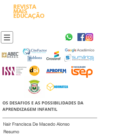
REVISTA
2595-9611​
ISSN
MAIS
https://portal.issn.org/resource/ISSN/2595-9611
EDUCAÇÃO
10.51778
PREFIXO DOI
https://doi.org/10.51778/2595-9611
OS DESAFIOS E AS POSSIBILIDADES DA
APRENDIZAGEM INFANTIL
Nair Francisca De Macedo Alonso
Resumo