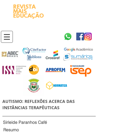
REVISTA
2595-9611​
ISSN
MAIS
https://portal.issn.org/resource/ISSN/2595-9611
EDUCAÇÃO
10.51778
PREFIXO DOI
https://doi.org/10.51778/2595-9611
AUTISMO: REFLEXÕES ACERCA DAS
INSTÂNCIAS TERAPÊUTICAS
Sirleide Paranhos Café
Resumo