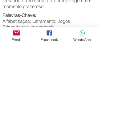
tornando o momento de aprendizagem em
momento prazeroso.
Palavras-Chave:
Alfabetização; Letramento; Jogos;
Brincadeiras; Importância.
Email
Facebook
WhatsApp
Editora Centro Educacional Sem Fronteiras
CNPJ:
32.170.155
/0001-62
Rua Manoel Coelho, nº 600, 3º andar sala 313
| 314 - Centro - São Caetano do Sul - SP
E-mail:
contato@revistamaiseducacao.com
REGISTROS
Certificado de registro de marca Processo nº:
917790944
Registro de Direitos Autorais: Ministério da
Cultura / Fundação Biblioteca Nacional:
9025/19 – 9027/19