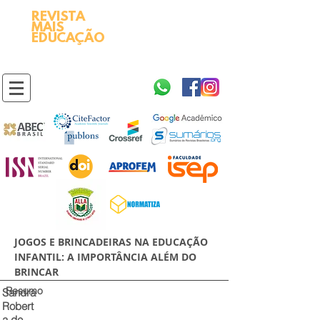
REVISTA
2595-9611​
ISSN
MAIS
https://portal.issn.org/resource/ISSN/2595-9611
EDUCAÇÃO
10.51778
PREFIXO DOI
https://doi.org/10.51778/2595-9611
JOGOS E BRINCADEIRAS NA EDUCAÇÃO
INFANTIL: A IMPORTÂNCIA ALÉM DO
BRINCAR
Resumo
Sandra
Robert
a de