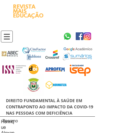
REVISTA
2595-9611​
ISSN
MAIS
https://portal.issn.org/resource/ISSN/2595-9611
EDUCAÇÃO
10.51778
PREFIXO DOI
https://doi.org/10.51778/2595-9611
DIREITO FUNDAMENTAL À SAÚDE EM
CONTRAPONTO AO IMPACTO DA COVID-19
NAS PESSOAS COM DEFICIÊNCIA
Resumo
Henriq
ue
Alexan