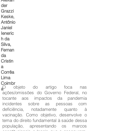
der
Grazzi
Keske,
Antônio
Janiel
Ieneric
h da
Silva,
Fernan
da
Cristin
a
Corrêa
Lima
Coimbr
O objeto do artigo foca nas
a
ações/omissões do Governo Federal, no
tocante aos impactos da pandemia
incidentes sobre as pessoas com
deficiência, notadamente quanto à
vacinação. Como objetivo, desenvolve o
tema do direito fundamental à saúde dessa
população, apresentando os marcos