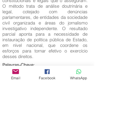
constitucionais e legais que o asseguram.
O método trata de análise doutrinária e
legal, cotejado com denúncias
parlamentares, de entidades da sociedade
civil organizada e áreas do jornalismo
investigativo independente. O resultado
parcial aponta para a necessidade de
instauração de política pública de Estado,
em nível nacional, que coordene os
esforços para tornar efetivo o exercício
desses direitos.
Palavras-Chave:
Pessoas com deficiência; Impactos da
pandemia; Vacinação; Ações/omissões do
Email
Facebook
WhatsApp
governo Federal; Denúncias
Editora Centro Educacional Sem Fronteiras
CNPJ:
32.170.155
/0001-62
Rua Manoel Coelho, nº 600, 3º andar sala 313