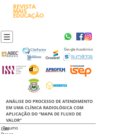
REVISTA
2595-9611​
ISSN
MAIS
https://portal.issn.org/resource/ISSN/2595-9611
EDUCAÇÃO
10.51778
PREFIXO DOI
https://doi.org/10.51778/2595-9611
ANÁLISE DO PROCESSO DE ATENDIMENTO
EM UMA CLÍNICA RADIOLÓGICA COM
APLICAÇÃO DO “MAPA DE FLUXO DE
VALOR”
Resumo
Luís