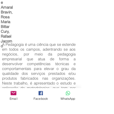
e
Amaral
Bravin,
Rosa
Maria
Bittar
Cury,
Rafael
Jacom
A Pedagogia é uma ciência que se estende
o
em todos os campos, adentrando se aos
negócios, por meio da pedagogia
empresarial que atua de forma a
desenvolver competências técnicas e
comportamentais para elevar o grau da
qualidade dos serviços prestados e/ou
produtos fabricados nas organizações.
Neste trabalho, é apresentado o estudo e
aplicação de metodologias, que tem por
finalidade identificar desvios no processo
para busca da melhoria contínua e geração
Email
Facebook
WhatsApp
de conhecimento na empresa.
Palavras-Chave: