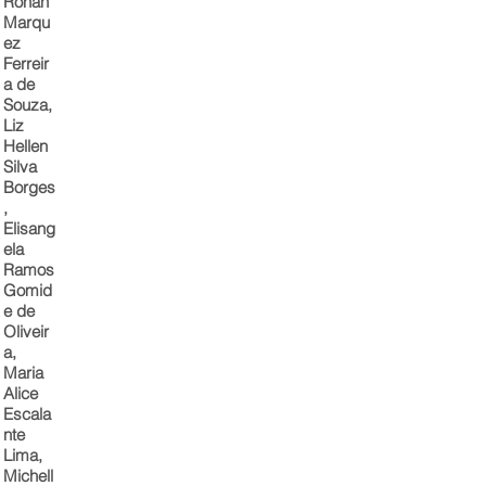
Ronan
Marqu
ez
Ferreir
a de
Souza,
Liz
Hellen
Silva
Borges
,
Elisang
ela
Ramos
Gomid
e de
Oliveir
a,
Maria
Alice
Escala
nte
Lima,
Michell