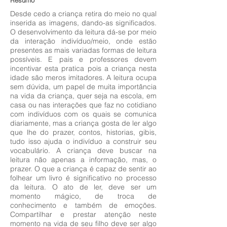
Resumo
Desde cedo a criança retira do meio no qual
inserida as imagens, dando-as significados.
O desenvolvimento da leitura dá-se por meio
da interação indivíduo/meio, onde estão
presentes as mais variadas formas de leitura
possíveis. E pais e professores devem
incentivar esta pratica pois a criança nesta
idade são meros imitadores. A leitura ocupa
sem dúvida, um papel de muita importância
na vida da criança, quer seja na escola, em
casa ou nas interações que faz no cotidiano
com indivíduos com os quais se comunica
diariamente, mas a criança gosta de ler algo
que lhe do prazer, contos, historias, gibis,
tudo isso ajuda o indivíduo a construir seu
vocabulário. A criança deve buscar na
leitura não apenas a informação, mas, o
prazer. O que a criança é capaz de sentir ao
folhear um livro é significativo no processo
da leitura. O ato de ler, deve ser um
momento mágico, de troca de
conhecimento e também de emoções.
Compartilhar e prestar atenção neste
momento na vida de seu filho deve ser algo