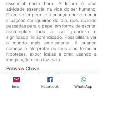
essencial nesta hora. A leitura é uma
atividade essencial na vida do ser humano.
O ato de ler permite à criança criar e recriar
situações corriqueiras do dia, que, quando
passadas para o papel em forma de escrita,
contemplam toda a sua grandeza e
significado no aprendizado. Possibilitará ver
o mundo mais amplamente. A criança
começa a interpretar os seus dias, formular
hipóteses, expor idéias e criar, usando a
imaginação e nos faz culta.
Palavras-Chave:
Leitura; Prazer; Imaginação.
Email
Facebook
WhatsApp
Editora Centro Educacional Sem Fronteiras
CNPJ:
32.170.155
/0001-62
Rua Manoel Coelho, nº 600, 3º andar sala 313