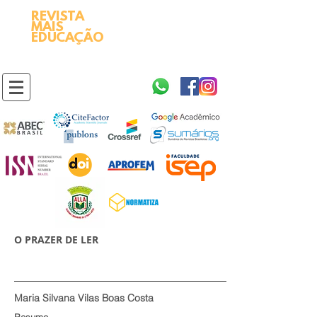
REVISTA
2595-9611​
ISSN
MAIS
https://portal.issn.org/resource/ISSN/2595-9611
EDUCAÇÃO
10.51778
PREFIXO DOI
https://doi.org/10.51778/2595-9611
O PRAZER DE LER
Maria Silvana Vilas Boas Costa