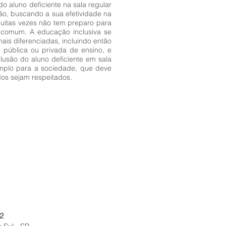
o aluno deficiente na sala regular
ão, buscando a sua efetividade na
muitas vezes não tem preparo para
 comum. A educação inclusiva se
is diferenciadas, incluindo então
 pública ou privada de ensino, e
lusão do aluno deficiente em sala
xemplo para a sociedade, que deve
dos sejam respeitados.
2