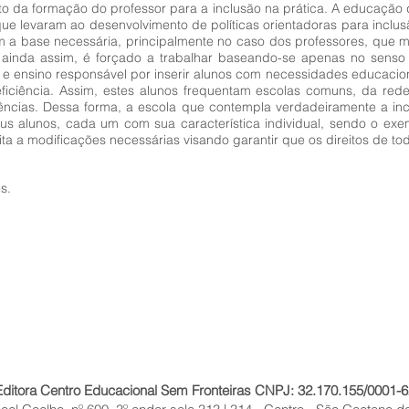
ito da formação do professor para a inclusão na prática. A educação d
ue levaram ao desenvolvimento de políticas orientadoras para inclus
m a base necessária, principalmente no caso dos professores, que 
 ainda assim, é forçado a trabalhar baseando-se apenas no senso
 ensino responsável por inserir alunos com necessidades educaciona
ficiência. Assim, estes alunos frequentam escolas comuns, da rede
ências. Dessa forma, a escola que contempla verdadeiramente a inc
 seus alunos, cada um com sua característica individual, sendo o e
ita a modificações necessárias visando garantir que os direitos de to
s.
Editora Centro Educacional Sem Fronteiras CNPJ: 32.170.155/0001-6