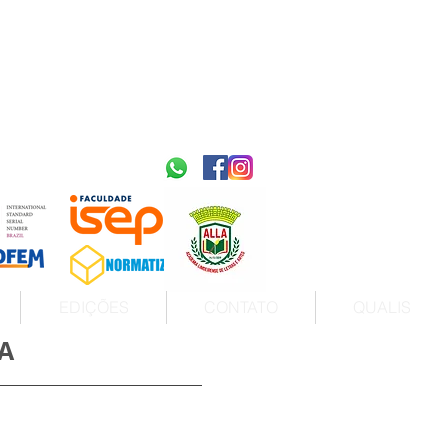
2595-9611​
ISSN
tps://portal.issn.org/resource/ISSN/2595-9611
10.51778
PREFIXO DOI
https://doi.org/10.51778/2595-9611
EDIÇÕES
CONTATO
QUALIS
A