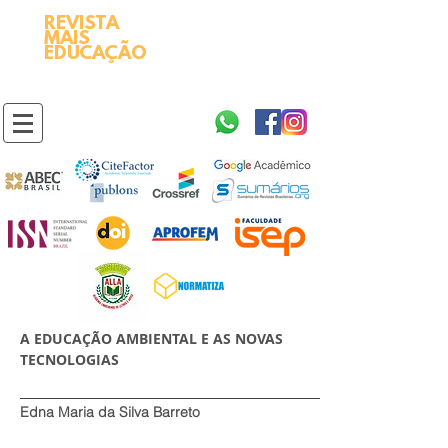
REVISTA
2595-9611​
ISSN
MAIS
https://portal.issn.org/resource/ISSN/2595-9611
EDUCAÇÃO
10.51778
PREFIXO DOI
https://doi.org/10.51778/2595-9611
A EDUCAÇÃO AMBIENTAL E AS NOVAS
TECNOLOGIAS
Edna Maria da Silva Barreto