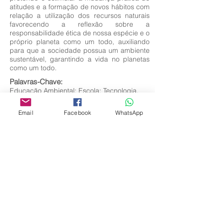
atitudes e a formação de novos hábitos com
relação a utilização dos recursos naturais
favorecendo a reflexão sobre a
responsabilidade ética de nossa espécie e o
próprio planeta como um todo, auxiliando
para que a sociedade possua um ambiente
sustentável, garantindo a vida no planetas
como um todo.
Palavras-Chave:
Educação Ambiental; Escola; Tecnologia.
Email
Facebook
WhatsApp
Editora Centro Educacional Sem Fronteiras
CNPJ:
32.170.155
/0001-62
Rua Manoel Coelho, nº 600, 3º andar sala 313
| 314 - Centro - São Caetano do Sul - SP
E-mail:
contato@revistamaiseducacao.com