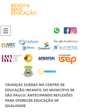
REVISTA
2595-9611​
ISSN
MAIS
https://portal.issn.org/resource/ISSN/2595-9611
EDUCAÇÃO
10.51778
PREFIXO DOI
https://doi.org/10.51778/2595-9611
CRIANÇAS SURDAS NO CENTRO DE
EDUCAÇÃO INFANTIL DO MUNICÍPIO DE
SÃO PAULO: ANTECIPANDO REFLEXÕES
PARA OFERECER EDUCAÇÃO DE
QUALIDADE