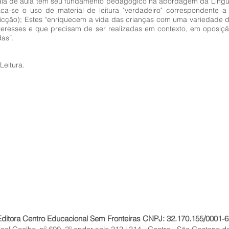
a sala de aula tem seu fundamento pedagógico na abordagem da Lingua
-se o uso de material de leitura "verdadeiro" correspondente a di
o-ficção); Estes “enriquecem a vida das crianças com uma variedade 
 interesses e que precisam de ser realizadas em contexto, em opos
as”.
Leitura.
Editora Centro Educacional Sem Fronteiras CNPJ: 32.170.155/0001-6