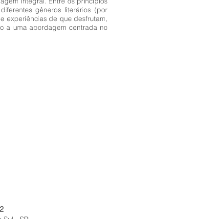
gem Integral. Entre os princípios
ferentes gêneros literários (por
de experiências de que desfrutam,
ição a uma abordagem centrada no
2