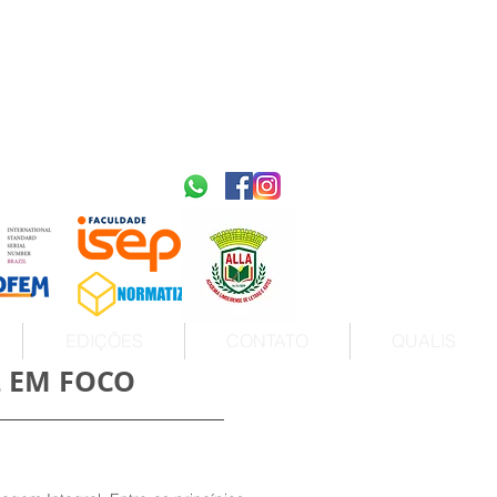
2595-9611​
ISSN
tps://portal.issn.org/resource/ISSN/2595-9611
10.51778
PREFIXO DOI
https://doi.org/10.51778/2595-9611
EDIÇÕES
CONTATO
QUALIS
L EM FOCO